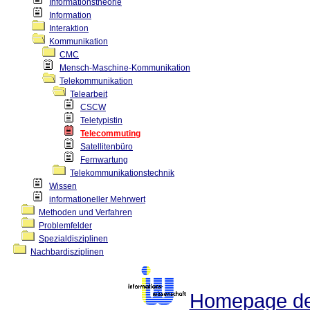
Informationstheorie
Information
Interaktion
Kommunikation
CMC
Mensch-Maschine-Kommunikation
Telekommunikation
Telearbeit
CSCW
Teletypistin
Telecommuting
Satellitenbüro
Fernwartung
Telekommunikationstechnik
Wissen
informationeller Mehrwert
Methoden und Verfahren
Problemfelder
Spezialdisziplinen
Nachbardisziplinen
Homepage der