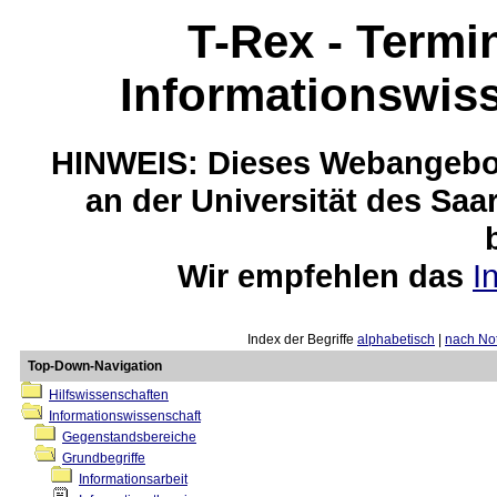
T-Rex - Termi
Informationswis
HINWEIS: Dieses Webangebot
an der Universität des Saa
Wir empfehlen das
I
Index der Begriffe
alphabetisch
|
nach Not
Top-Down-Navigation
Hilfswissenschaften
Informationswissenschaft
Gegenstandsbereiche
Grundbegriffe
Informationsarbeit