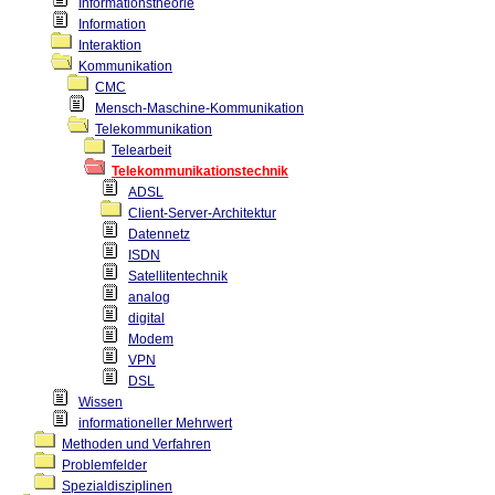
Informationstheorie
Information
Interaktion
Kommunikation
CMC
Mensch-Maschine-Kommunikation
Telekommunikation
Telearbeit
Telekommunikationstechnik
ADSL
Client-Server-Architektur
Datennetz
ISDN
Satellitentechnik
analog
digital
Modem
VPN
DSL
Wissen
informationeller Mehrwert
Methoden und Verfahren
Problemfelder
Spezialdisziplinen