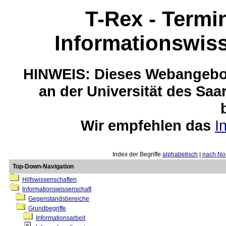
T-Rex - Termi
Informationswis
HINWEIS: Dieses Webangebot
an der Universität des Saa
Wir empfehlen das
I
Index der Begriffe
alphabetisch
|
nach Not
Top-Down-Navigation
Hilfswissenschaften
Informationswissenschaft
Gegenstandsbereiche
Grundbegriffe
Informationsarbeit