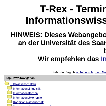
T-Rex - Termi
Informationswis
HINWEIS: Dieses Webangebot
an der Universität des Saa
Wir empfehlen das
I
Index der Begriffe
alphabetisch
|
nach Not
Top-Down-Navigation
Hilfswissenschaften
Informationslinguistik
Informationstechnik
Informationsökonomie
Kognitionswissenschaft