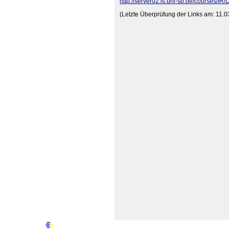
http://server02.is.uni-sb.de/courses/IR/
(Letzte Überprüfung der Links am: 11.0