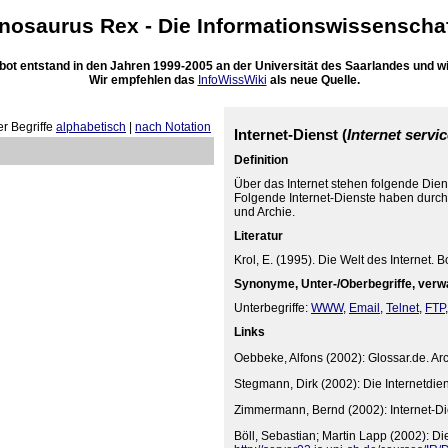
inosaurus Rex - Die
Informationswissenscha
 entstand in den Jahren 1999-2005 an der Universität des Saarlandes und wir
Wir empfehlen das
InfoWissWiki
als neue Quelle.
er Begriffe
alphabetisch
|
nach Notation
Internet-Dienst (
Internet servi
Definition
Über das Internet stehen folgende Dien
Folgende Internet-Dienste haben dur
und Archie.
Literatur
Krol, E. (1995). Die Welt des Internet. 
Synonyme, Unter-/Oberbegriffe, verw
Unterbegriffe:
WWW
,
Email
,
Telnet
,
FTP
Links
Oebbeke, Alfons (2002): Glossar.de. A
Stegmann, Dirk (2002): Die Internetdie
Zimmermann, Bernd (2002): Internet-D
Böll, Sebastian; Martin Lapp (2002): D