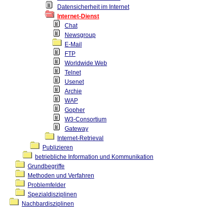
Datensicherheit im Internet
Internet-Dienst
Chat
Newsgroup
E-Mail
FTP
Worldwide Web
Telnet
Usenet
Archie
WAP
Gopher
W3-Consortium
Gateway
Internet-Retrieval
Publizieren
betriebliche Information und Kommunikation
Grundbegriffe
Methoden und Verfahren
Problemfelder
Spezialdisziplinen
Nachbardisziplinen