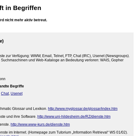
ft
in Begriffen
d nicht mehr aktiv betreut.
ce
)
ste zur Verfügung: WWW, Email, Telnet, FTP, Chat (IRC), Usenet (Newsgroups).
ch Suchmaschinen und Web-Kataloge an Bedeutung verloren: WAIS, Gopher
Bonn
andte Begriffe
,
Chat
,
Usenet
rchmatic Glossar und Lexikon.
http://www.myglossar.de/glossar/index.htm
nste und ihre Software.
http://www.uni-hildesheim.de/RZ/dienste.htm
ienste.
http://www.www-kurs.de/dienste.htm
ienste im Internet. (Homepage zum Tutorium „Information Retrieval“ WS 01/02).