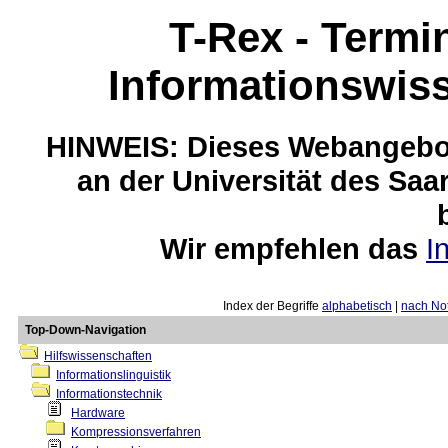
T-Rex - Termi
Informationswis
HINWEIS: Dieses Webangebot
an der Universität des Saa
Wir empfehlen das
I
Index der Begriffe
alphabetisch
|
nach Not
Top-Down-Navigation
Hilfswissenschaften
Informationslinguistik
Informationstechnik
Hardware
Kompressionsverfahren