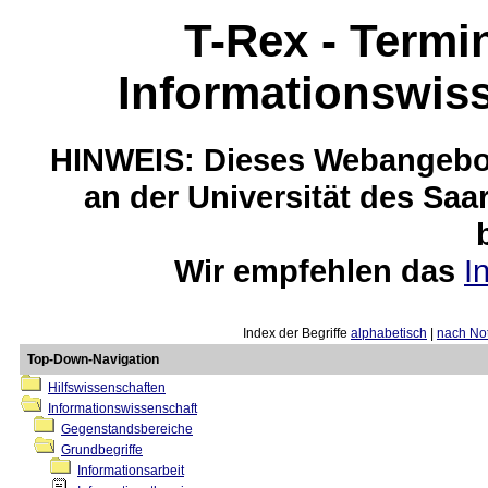
T-Rex - Termi
Informationswis
HINWEIS: Dieses Webangebot
an der Universität des Saa
Wir empfehlen das
I
Index der Begriffe
alphabetisch
|
nach Not
Top-Down-Navigation
Hilfswissenschaften
Informationswissenschaft
Gegenstandsbereiche
Grundbegriffe
Informationsarbeit