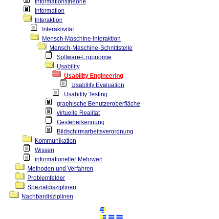
Informationstheorie
Information
Interaktion
Interaktivität
Mensch-Maschine-Interaktion
Mensch-Maschine-Schnittstelle
Software-Ergonomie
Usability
Usability Engineering
Usability Evaluation
Usability Testing
graphische Benutzeroberfläche
virtuelle Realität
Gestenerkennung
Bildschirmarbeitsverordnung
Kommunikation
Wissen
informationeller Mehrwert
Methoden und Verfahren
Problemfelder
Spezialdisziplinen
Nachbardisziplinen