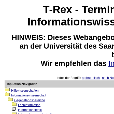
T-Rex - Termi
Informationswis
HINWEIS: Dieses Webangebot
an der Universität des Saa
Wir empfehlen das
I
Index der Begriffe
alphabetisch
|
nach Not
Top-Down-Navigation
Hilfswissenschaften
Informationswissenschaft
Gegenstandsbereiche
Fachinformation
Informationsethik